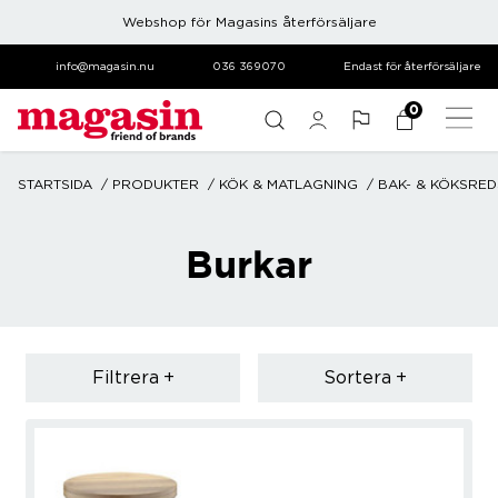
Webshop för Magasins återförsäljare
info@magasin.nu
036 369070
Endast för återförsäljare
0
STARTSIDA
PRODUKTER
KÖK & MATLAGNING
BAK- & KÖKSRE
Burkar
Filtrera
Sortera