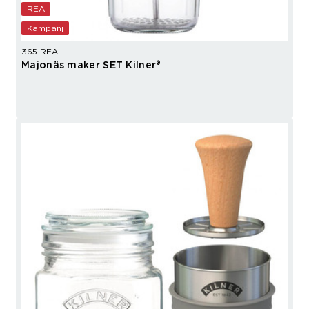
REA
Kampanj
365 REA
Majonäs maker SET Kilner®