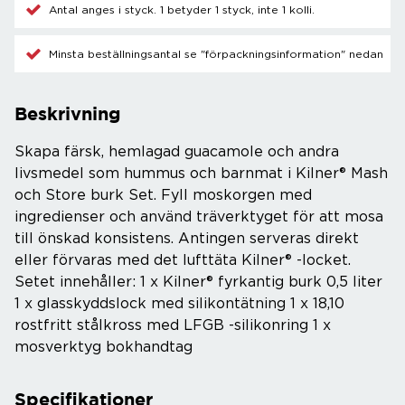
Antal anges i styck. 1 betyder 1 styck, inte 1 kolli.
Minsta beställningsantal se "förpackningsinformation" nedan
Beskrivning
Skapa färsk, hemlagad guacamole och andra
livsmedel som hummus och barnmat i Kilner® Mash
och Store burk Set. Fyll moskorgen med
ingredienser och använd träverktyget för att mosa
till önskad konsistens. Antingen serveras direkt
eller förvaras med det lufttäta Kilner® -locket.
Setet innehåller: 1 x Kilner® fyrkantig burk 0,5 liter
1 x glasskyddslock med silikontätning 1 x 18,10
rostfritt stålkross med LFGB -silikonring 1 x
mosverktyg bokhandtag
Specifikationer