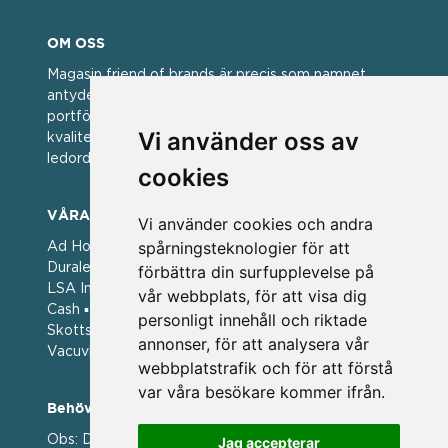
OM OSS
Magasin friend of brands är precis som namnet
antyder; en vän av varumärken. Vi har idag en stor
portfölj med välkända varumärken med hög
Vi använder oss av
kvalitet. För oss har kvalitet alltid varit ett av
ledorden och som styrt vår verksamhet.
cookies
VÅRA VARUMÄRKEN
Vi använder cookies och andra
spårningsteknologier för att
Ad Hoc ▪ Bialetti ▪ Cole & Mason ▪ Caps Me ▪
Duralex ▪ Forged ▪ G3 Ferrari ▪ Ken Hom ▪ Kilner ▪
förbättra din surfupplevelse på
LSA International ▪ Laguiole Style de Vie ▪ Mason
vår webbplats, för att visa dig
Cash ▪ Pintinox ▪ Plate-it ▪ Price and Kengsington ▪
personligt innehåll och riktade
Skottsberg ▪ Scandinavian Home ▪ Style de Vie ▪
annonser, för att analysera vår
Vacuvin ▪ Viners ▪ Zack ▪ Zyliss
webbplatstrafik och för att förstå
var våra besökare kommer ifrån.
Behöver du hjälp att beställa?
Obs: Detta är en webshop enbart för våra
Jag accepterar