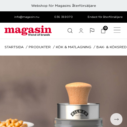
Webshop för Magasins återförsäljare
info@magasin.nu
036 369070
Endast för återförsäljare
0
STARTSIDA
PRODUKTER
KÖK & MATLAGNING
BAK- & KÖKSRE