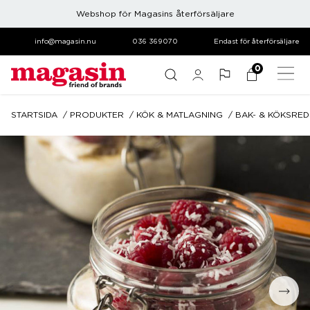
Webshop för Magasins återförsäljare
info@magasin.nu
036 369070
Endast för återförsäljare
0
STARTSIDA
PRODUKTER
KÖK & MATLAGNING
BAK- & KÖKSRE