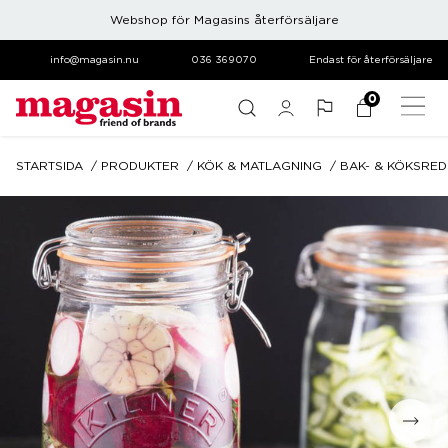
Webshop för Magasins återförsäljare
info@magasin.nu
036 369070
Endast för återförsäljare
0
STARTSIDA
PRODUKTER
KÖK & MATLAGNING
BAK- & KÖKSRE