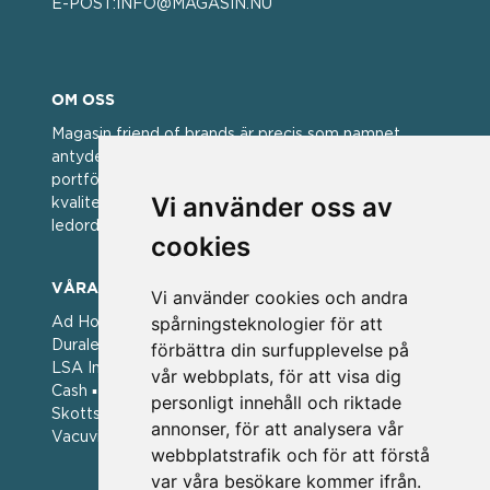
E-POST:
INFO@MAGASIN.NU
OM OSS
Magasin friend of brands är precis som namnet
antyder; en vän av varumärken. Vi har idag en stor
portfölj med välkända varumärken med hög
Vi använder oss av
kvalitet. För oss har kvalitet alltid varit ett av
ledorden och som styrt vår verksamhet.
cookies
VÅRA VARUMÄRKEN
Vi använder cookies och andra
spårningsteknologier för att
Ad Hoc ▪ Bialetti ▪ Cole & Mason ▪ Caps Me ▪
Duralex ▪ Forged ▪ G3 Ferrari ▪ Ken Hom ▪ Kilner ▪
förbättra din surfupplevelse på
LSA International ▪ Laguiole Style de Vie ▪ Mason
vår webbplats, för att visa dig
Cash ▪ Pintinox ▪ Plate-it ▪ Price and Kengsington ▪
personligt innehåll och riktade
Skottsberg ▪ Scandinavian Home ▪ Style de Vie ▪
annonser, för att analysera vår
Vacuvin ▪ Viners ▪ Zack ▪ Zyliss
webbplatstrafik och för att förstå
var våra besökare kommer ifrån.