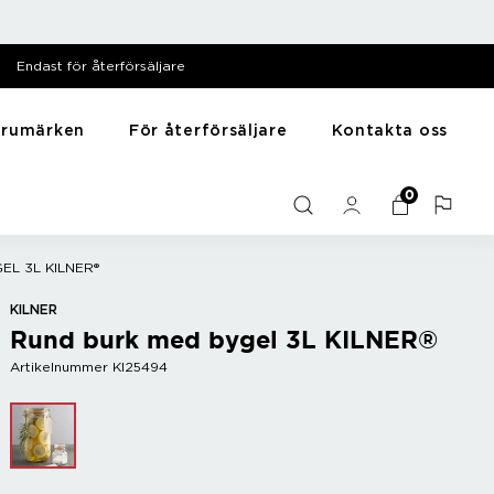
Endast för återförsäljare
arumärken
För återförsäljare
Kontakta oss
särer
Till hemmet
Y - Ö
0
Mediabank
me
Presentartiklar
Zack
Filmer
Husdjursartiklar
Zyliss
EL 3L KILNER®
Bilder
Träning
Diska & tvätta
KILNER
Rund burk med bygel 3L KILNER®
Sortera
Artikelnummer KI25494
r
Bar
Vintillbehör