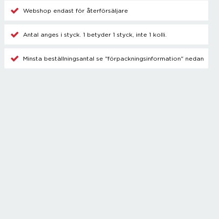
Champagnetillbehör
Webshop endast för återförsäljare
Kylare
Blanda drinkar
Antal anges i styck. 1 betyder 1 styck, inte 1 kolli.
Övrigt
Minsta beställningsantal se "förpackningsinformation" nedan