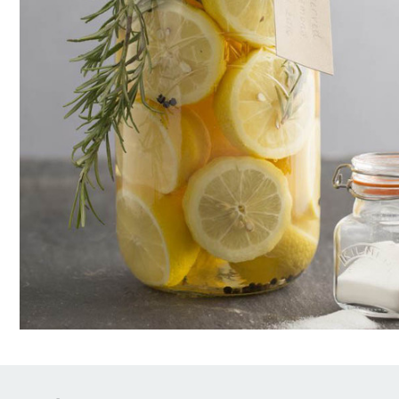
Brödrostar
Bakredskap
Elvispar
Knivar
Vattenkokare
Skärbrädor
Köksassistent
Förvaring & konserverin
Stavmixer
Salt- & Pepparkvarnar
Reservdelar
Riva, skala & dela
Vinkyl
Kökstextilier
Slevar & spadar
Timer & termometrar
VISA ALLA