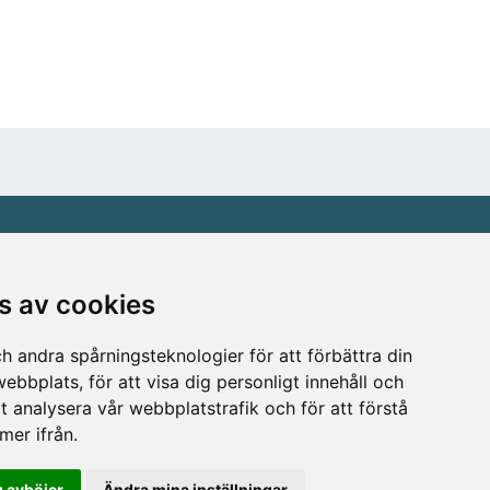
Behöver du hjälp att beställa?
s av cookies
on ▪ Caps
Obs: Detta är en webshop enbart för våra
rari ▪ Ken
återförsäljare.
h andra spårningsteknologier för att förbättra din
l ▪ Laguiole
Ring oss på 036 369070 eller mejla till oss
ebbplats, för att visa dig personligt innehåll och
tinox ▪
på order@magasin.nu
tt analysera vår webbplatstrafik och för att förstå
n ▪
e ▪ Style de
er ifrån.
Zyliss
 avböjer
Ändra mina inställningar