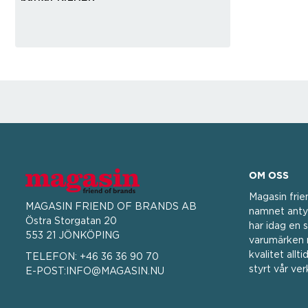
OM OSS
Magasin frie
MAGASIN FRIEND OF BRANDS AB
namnet antyd
Östra Storgatan 20
har idag en 
553 21 JÖNKÖPING
varumärken m
kvalitet allt
TELEFON:
+46 36 36 90 70
styrt vår ve
E-POST:
INFO@MAGASIN.NU