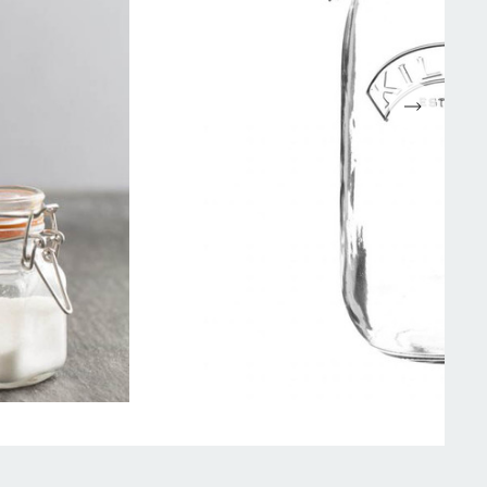
Espressomaskiner
Wokpannor
Kaffepressar
Ugnsformar
Kaffekvarn
Bakformar
g
Kaffe
Grytor
Mjölkskummare
Reservdelar