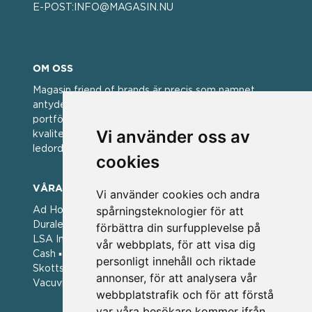
E-POST:
INFO@MAGASIN.NU
OM OSS
Magasin friend of brands är precis som namnet
antyder; en vän av varumärken. Vi har idag en stor
portfölj med välkända varumärken med hög
Vi använder oss av
kvalitet. För oss har kvalitet alltid varit ett av
ledorden och som styrt vår verksamhet.
cookies
VÅRA VARUMÄRKEN
Vi använder cookies och andra
spårningsteknologier för att
Ad Hoc ▪ Bialetti ▪ Cole & Mason ▪ Caps Me ▪
Duralex ▪ Forged ▪ G3 Ferrari ▪ Ken Hom ▪ Kilner ▪
förbättra din surfupplevelse på
LSA International ▪ Laguiole Style de Vie ▪ Mason
vår webbplats, för att visa dig
Cash ▪ Pintinox ▪ Plate-it ▪ Price and Kengsington ▪
personligt innehåll och riktade
Skottsberg ▪ Scandinavian Home ▪ Style de Vie ▪
annonser, för att analysera vår
Vacuvin ▪ Viners ▪ Zack ▪ Zyliss
webbplatstrafik och för att förstå
var våra besökare kommer ifrån.