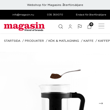
Webshop för Magasins återförsäljare
info@magasin.nu
036 369070
Endast för återförsäljare
0
STARTSIDA
PRODUKTER
KÖK & MATLAGNING
KAFFE
KAFFE