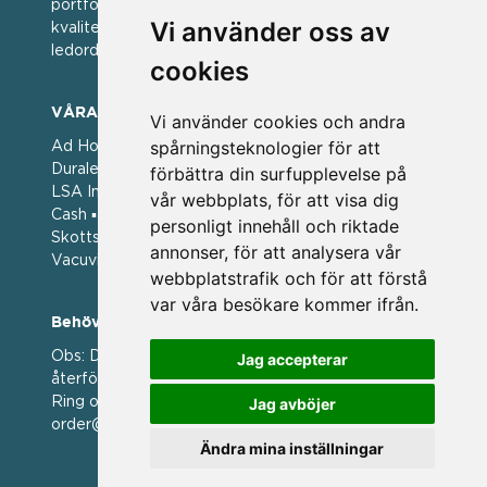
portfölj med välkända varumärken med hög
Vi använder oss av
kvalitet. För oss har kvalitet alltid varit ett av
ledorden och som styrt vår verksamhet.
cookies
VÅRA VARUMÄRKEN
Vi använder cookies och andra
spårningsteknologier för att
Ad Hoc ▪ Bialetti ▪ Cole & Mason ▪ Caps Me ▪
Duralex ▪ Forged ▪ G3 Ferrari ▪ Ken Hom ▪ Kilner ▪
förbättra din surfupplevelse på
LSA International ▪ Laguiole Style de Vie ▪ Mason
vår webbplats, för att visa dig
Cash ▪ Pintinox ▪ Plate-it ▪ Price and Kengsington ▪
personligt innehåll och riktade
Skottsberg ▪ Scandinavian Home ▪ Style de Vie ▪
annonser, för att analysera vår
Vacuvin ▪ Viners ▪ Zack ▪ Zyliss
webbplatstrafik och för att förstå
var våra besökare kommer ifrån.
Behöver du hjälp att beställa?
Obs: Detta är en webshop enbart för våra
Jag accepterar
återförsäljare.
Ring oss på 036 369070 eller mejla till oss på
Jag avböjer
order@magasin.nu
Ändra mina inställningar