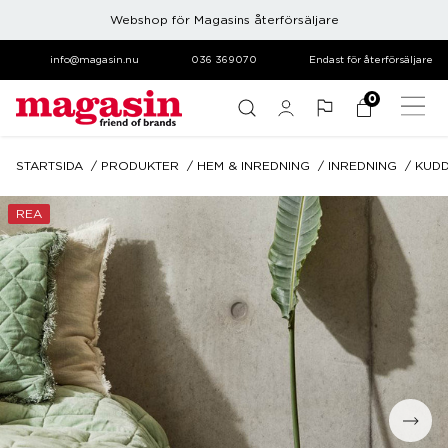
Webshop för Magasins återförsäljare
info@magasin.nu
036 369070
Endast för återförsäljare
0
STARTSIDA
PRODUKTER
HEM & INREDNING
INREDNING
KUDD
REA