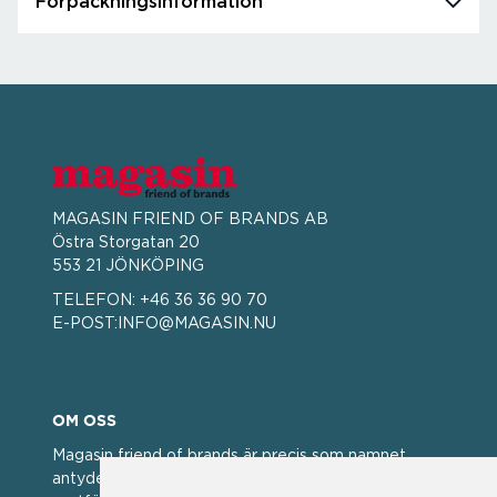
Förpackningsinformation
MAGASIN FRIEND OF BRANDS AB
Östra Storgatan 20
553 21 JÖNKÖPING
TELEFON:
+46 36 36 90 70
E-POST:
INFO@MAGASIN.NU
OM OSS
Magasin friend of brands är precis som namnet
antyder; en vän av varumärken. Vi har idag en stor