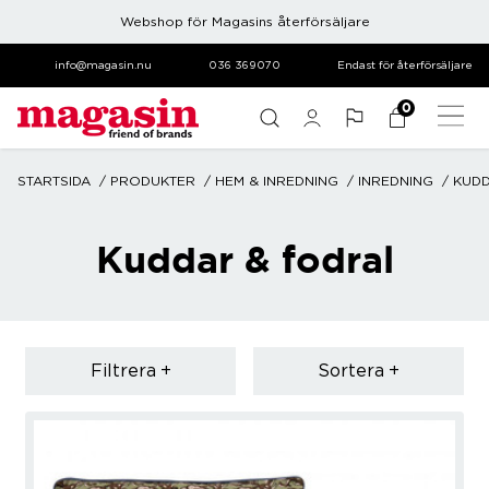
Webshop för Magasins återförsäljare
info@magasin.nu
036 369070
Endast för återförsäljare
0
STARTSIDA
PRODUKTER
HEM & INREDNING
INREDNING
KUDD
Kuddar & fodral
Filtrera
Sortera