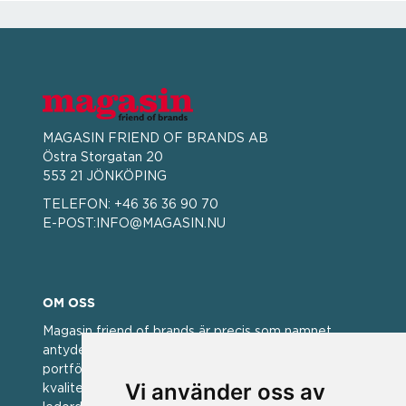
MAGASIN FRIEND OF BRANDS AB
Östra Storgatan 20
553 21 JÖNKÖPING
TELEFON:
+46 36 36 90 70
E-POST:
INFO@MAGASIN.NU
OM OSS
Magasin friend of brands är precis som namnet
antyder; en vän av varumärken. Vi har idag en stor
portfölj med välkända varumärken med hög
Vi använder oss av
kvalitet. För oss har kvalitet alltid varit ett av