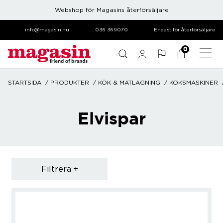
Webshop för Magasins återförsäljare
info@magasin.nu
036 369070
Endast för återförsäljare
0
STARTSIDA
PRODUKTER
KÖK & MATLAGNING
KÖKSMASKINER
Elvispar
Filtrera