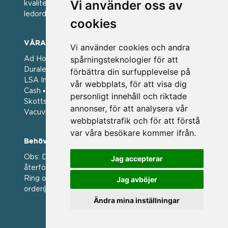
Vi använder oss av
kvalitet. För oss har kvalitet alltid varit ett av
ledorden och som styrt vår verksamhet.
cookies
VÅRA VARUMÄRKEN
Vi använder cookies och andra
spårningsteknologier för att
Ad Hoc ▪ Bialetti ▪ Cole & Mason ▪ Caps Me ▪
Duralex ▪ Forged ▪ G3 Ferrari ▪ Ken Hom ▪ Kilner ▪
förbättra din surfupplevelse på
LSA International ▪ Laguiole Style de Vie ▪ Mason
vår webbplats, för att visa dig
Cash ▪ Pintinox ▪ Plate-it ▪ Price and Kengsington ▪
personligt innehåll och riktade
Skottsberg ▪ Scandinavian Home ▪ Style de Vie ▪
annonser, för att analysera vår
Vacuvin ▪ Viners ▪ Zack ▪ Zyliss
webbplatstrafik och för att förstå
var våra besökare kommer ifrån.
Behöver du hjälp att beställa?
Obs: Detta är en webshop enbart för våra
Jag accepterar
återförsäljare.
Ring oss på 036 369070 eller mejla till oss på
Jag avböjer
order@magasin.nu
Ändra mina inställningar