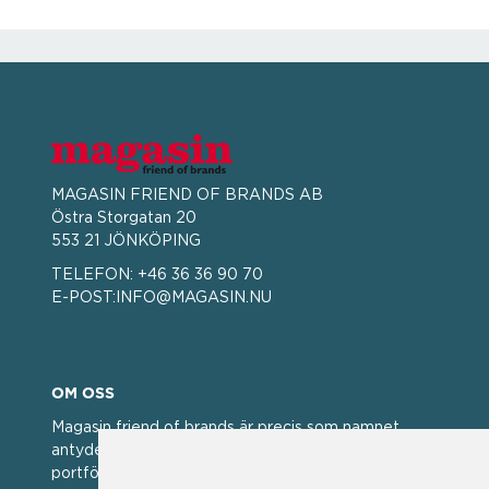
MAGASIN FRIEND OF BRANDS AB
Östra Storgatan 20
553 21 JÖNKÖPING
TELEFON:
+46 36 36 90 70
E-POST:
INFO@MAGASIN.NU
OM OSS
Magasin friend of brands är precis som namnet
antyder; en vän av varumärken. Vi har idag en stor
portfölj med välkända varumärken med hög