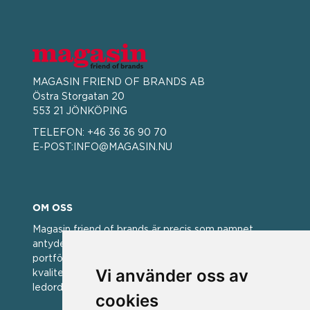
MAGASIN FRIEND OF BRANDS AB
Östra Storgatan 20
553 21 JÖNKÖPING
TELEFON:
+46 36 36 90 70
E-POST:
INFO@MAGASIN.NU
OM OSS
Magasin friend of brands är precis som namnet
antyder; en vän av varumärken. Vi har idag en stor
portfölj med välkända varumärken med hög
Vi använder oss av
kvalitet. För oss har kvalitet alltid varit ett av
ledorden och som styrt vår verksamhet.
cookies