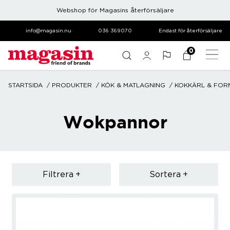
Webshop för Magasins återförsäljare
info@magasin.nu
036 369070
Endast för återförsäljare
0
STARTSIDA
PRODUKTER
KÖK & MATLAGNING
KOKKÄRL & FOR
Wokpannor
Filtrera
Sortera