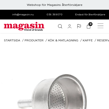
Webshop för Magasins återförsäljare
info@magasin.nu
036 369070
Endast för återförsäljare
0
STARTSIDA
PRODUKTER
KÖK & MATLAGNING
KAFFE
RESER