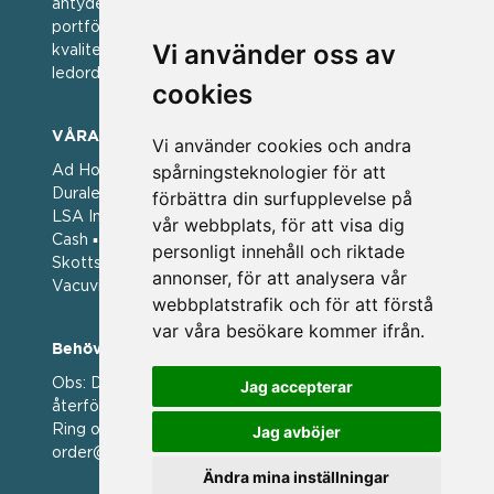
antyder; en vän av varumärken. Vi har idag en stor
portfölj med välkända varumärken med hög
Vi använder oss av
kvalitet. För oss har kvalitet alltid varit ett av
ledorden och som styrt vår verksamhet.
cookies
VÅRA VARUMÄRKEN
Vi använder cookies och andra
spårningsteknologier för att
Ad Hoc ▪ Bialetti ▪ Cole & Mason ▪ Caps Me ▪
Duralex ▪ Forged ▪ G3 Ferrari ▪ Ken Hom ▪ Kilner ▪
förbättra din surfupplevelse på
LSA International ▪ Laguiole Style de Vie ▪ Mason
vår webbplats, för att visa dig
Cash ▪ Pintinox ▪ Plate-it ▪ Price and Kengsington ▪
personligt innehåll och riktade
Skottsberg ▪ Scandinavian Home ▪ Style de Vie ▪
annonser, för att analysera vår
Vacuvin ▪ Viners ▪ Zack ▪ Zyliss
webbplatstrafik och för att förstå
var våra besökare kommer ifrån.
Behöver du hjälp att beställa?
Obs: Detta är en webshop enbart för våra
Jag accepterar
återförsäljare.
Ring oss på 036 369070 eller mejla till oss på
Jag avböjer
order@magasin.nu
Ändra mina inställningar