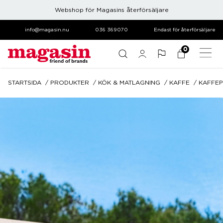
Webshop för Magasins återförsäljare
info@magasin.nu
036 369070
Endast för återförsäljare
0
STARTSIDA
PRODUKTER
KÖK & MATLAGNING
KAFFE
KAFFE