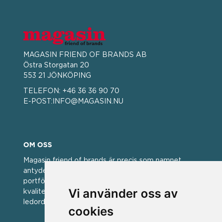
MAGASIN FRIEND OF BRANDS AB
Östra Storgatan 20
553 21 JÖNKÖPING
TELEFON:
+46 36 36 90 70
E-POST:
INFO@MAGASIN.NU
OM OSS
Magasin friend of brands är precis som namnet
antyder; en vän av varumärken. Vi har idag en stor
portfölj med välkända varumärken med hög
Vi använder oss av
kvalitet. För oss har kvalitet alltid varit ett av
ledorden och som styrt vår verksamhet.
cookies