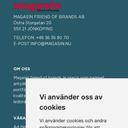
MAGASIN FRIEND OF BRANDS AB
Östra Storgatan 20
553 21 JÖNKÖPING
TELEFON:
+46 36 36 90 70
E-POST:
INFO@MAGASIN.NU
OM OSS
Magasin friend of brands är precis som namnet
antyder; en vän av varumärken. Vi har idag en stor
portfölj med välkända varumärken med hög
Vi använder oss av
kvalitet. För oss har kvalitet alltid varit ett av
ledorden och som styrt vår verksamhet.
cookies
VÅRA VARUMÄRKEN
Vi använder cookies och andra
spårningsteknologier för att
Ad Hoc ▪ Bialetti ▪ Cole & Mason ▪ Caps Me ▪