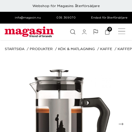
Webshop för Magasins återförsäljare
info@magasin.nu
036 369070
Endast för återförsäljare
0
STARTSIDA
PRODUKTER
KÖK & MATLAGNING
KAFFE
KAFFE