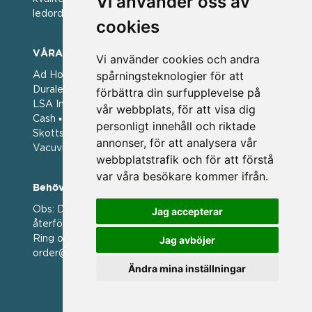
Vi använder oss av
ledorden och som styrt vår verksamhet.
cookies
VÅRA VARUMÄRKEN
Vi använder cookies och andra
spårningsteknologier för att
Ad Hoc ▪ Bialetti ▪ Cole & Mason ▪ Caps Me ▪
Duralex ▪ Forged ▪ G3 Ferrari ▪ Ken Hom ▪ Kilner ▪
förbättra din surfupplevelse på
LSA International ▪ Laguiole Style de Vie ▪ Mason
vår webbplats, för att visa dig
Cash ▪ Pintinox ▪ Plate-it ▪ Price and Kengsington ▪
personligt innehåll och riktade
Skottsberg ▪ Scandinavian Home ▪ Style de Vie ▪
annonser, för att analysera vår
Vacuvin ▪ Viners ▪ Zack ▪ Zyliss
webbplatstrafik och för att förstå
var våra besökare kommer ifrån.
Behöver du hjälp att beställa?
Obs: Detta är en webshop enbart för våra
Jag accepterar
återförsäljare.
Jag avböjer
Ring oss på 036 369070 eller mejla till oss på
order@magasin.nu
Ändra mina inställningar