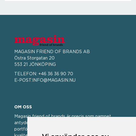
MAGASIN FRIEND OF BRANDS AB
Östra Storgatan 20
553 21 JÖNKÖPING
TELEFON:
+46 36 36 90 70
E-POST:
INFO@MAGASIN.NU
OM OSS
Magasin friend of brands är precis som namnet
antyder; en vän av varumärken. Vi har idag en stor
portfölj med välkända varumärken med hög
kvalitet. För oss har kvalitet alltid varit ett av