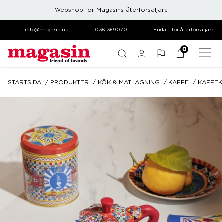
Webshop för Magasins återförsäljare
info@magasin.nu
036 369070
Endast för återförsäljare
0
STARTSIDA
PRODUKTER
KÖK & MATLAGNING
KAFFE
KAFFE