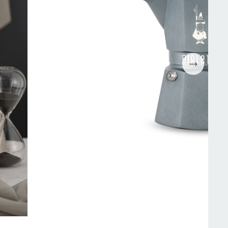
Espressomaskiner
Wokpannor
Kaffepressar
Ugnsformar
Kaffekvarn
Bakformar
g
Kaffe
Grytor
Mjölkskummare
Reservdelar