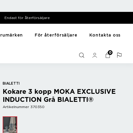
Endast för återförsäljare
arumärken
För återförsäljare
Kontakta oss
särer
Till hemmet
Y - Ö
0
Mediabank
me
Presentartiklar
Zack
Filmer
Husdjursartiklar
Zyliss
Bilder
Träning
Diska & tvätta
BIALETTI
Kokare 3 kopp MOKA EXCLUSIVE
Sortera
INDUCTION Grå BIALETTI®
Artikelnummer 370350
r
Bar
Vintillbehör