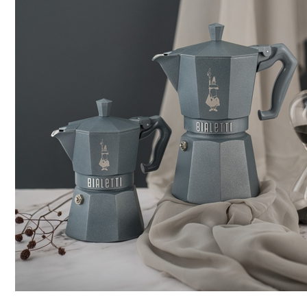
Brödrostar
Bakredskap
Elvispar
Knivar
Vattenkokare
Skärbrädor
Köksassistent
Förvaring & konserverin
Stavmixer
Salt- & Pepparkvarnar
Reservdelar
Riva, skala & dela
Vinkyl
Kökstextilier
Slevar & spadar
Timer & termometrar
VISA ALLA