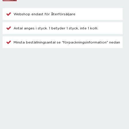
Champagnetillbehör
Kylare
Webshop endast för återförsäljare
Blanda drinkar
Övrigt
Antal anges i styck. 1 betyder 1 styck, inte 1 kolli.
Minsta beställningsantal se "förpackningsinformation" nedan