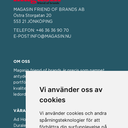
MAGASIN FRIEND OF BRANDS AB
Östra Storgatan 20
553 21 JÖNKÖPING
TELEFON:
+46 36 36 90 70
E-POST:
INFO@MAGASIN.NU
OM OSS
Magasin friend of brands är precis som namnet
antyder; en vän av varumärken. Vi har idag en stor
portfölj med välkända varumärken med hög
Vi använder oss av
kvalitet. För oss har kvalitet alltid varit ett av
ledorden och som styrt vår verksamhet.
cookies
VÅRA VARUMÄRKEN
Vi använder cookies och andra
spårningsteknologier för att
Ad Hoc ▪ Bialetti ▪ Cole & Mason ▪ Caps Me ▪
Duralex ▪ Forged ▪ G3 Ferrari ▪ Ken Hom ▪ Kilner ▪
förbättra din surfupplevelse på