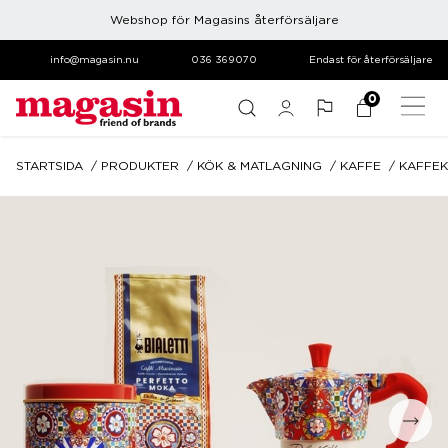
Webshop för Magasins återförsäljare
info@magasin.nu
036 369070
Endast för återförsäljare
0
STARTSIDA
PRODUKTER
KÖK & MATLAGNING
KAFFE
KAFFE