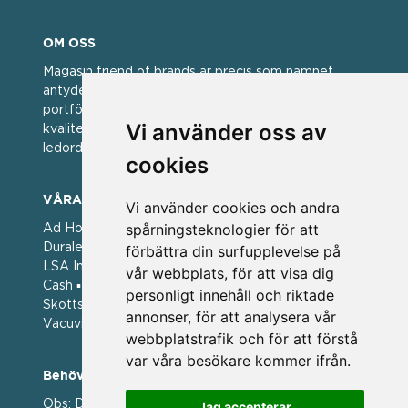
OM OSS
Magasin friend of brands är precis som namnet
antyder; en vän av varumärken. Vi har idag en stor
portfölj med välkända varumärken med hög
Vi använder oss av
kvalitet. För oss har kvalitet alltid varit ett av
ledorden och som styrt vår verksamhet.
cookies
VÅRA VARUMÄRKEN
Vi använder cookies och andra
spårningsteknologier för att
Ad Hoc ▪ Bialetti ▪ Cole & Mason ▪ Caps Me ▪
Duralex ▪ Forged ▪ G3 Ferrari ▪ Ken Hom ▪ Kilner ▪
förbättra din surfupplevelse på
LSA International ▪ Laguiole Style de Vie ▪ Mason
vår webbplats, för att visa dig
Cash ▪ Pintinox ▪ Plate-it ▪ Price and Kengsington ▪
personligt innehåll och riktade
Skottsberg ▪ Scandinavian Home ▪ Style de Vie ▪
annonser, för att analysera vår
Vacuvin ▪ Viners ▪ Zack ▪ Zyliss
webbplatstrafik och för att förstå
var våra besökare kommer ifrån.
Behöver du hjälp att beställa?
Obs: Detta är en webshop enbart för våra
Jag accepterar