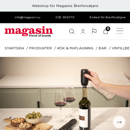
Webshop för Magasins återförsäljare
info@magasin.nu
036 369070
Endast för återförsäljare
0
STARTSIDA
PRODUKTER
KÖK & MATLAGNING
BAR
VINTILLB