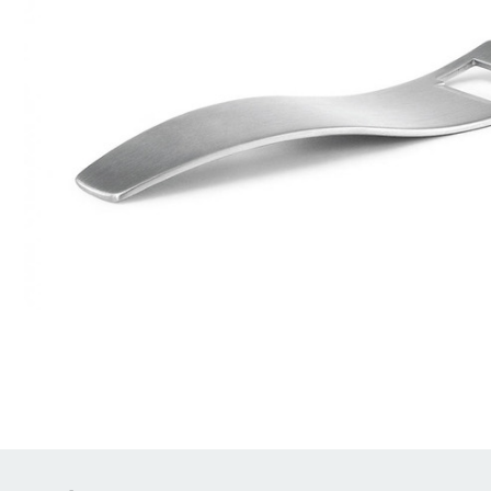
Brödrostar
Bakredskap
Elvispar
Knivar
Vattenkokare
Skärbrädor
Köksassistent
Förvaring & konserverin
Stavmixer
Salt- & Pepparkvarnar
Reservdelar
Riva, skala & dela
Vinkyl
Kökstextilier
Slevar & spadar
Timer & termometrar
VISA ALLA