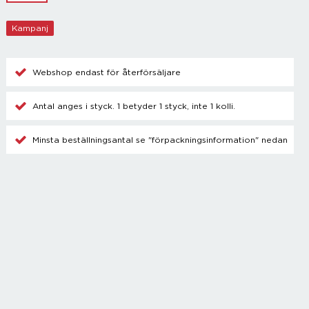
Champagnetillbehör
Kylare
Kampanj
Blanda drinkar
Övrigt
Webshop endast för återförsäljare
Antal anges i styck. 1 betyder 1 styck, inte 1 kolli.
Minsta beställningsantal se "förpackningsinformation" nedan