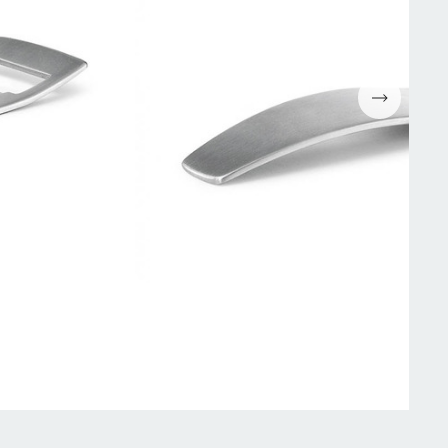
Espressomaskiner
Wokpannor
Kaffepressar
Ugnsformar
Kaffekvarn
Bakformar
g
Kaffe
Grytor
Mjölkskummare
Reservdelar