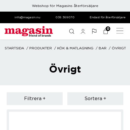
Webshop för Magasins återförsäljare
info@magasin.nu
036 369070
Endast för återförsäljare
0
STARTSIDA
PRODUKTER
KÖK & MATLAGNING
BAR
ÖVRIGT
Övrigt
Filtrera
Sortera