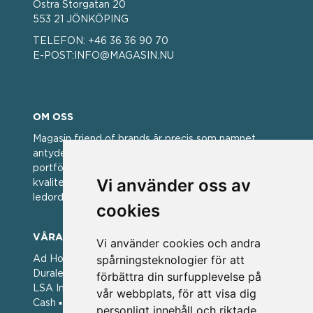
Östra Storgatan 20
553 21 JÖNKÖPING
TELEFON:
+46 36 36 90 70
E-POST:
INFO@MAGASIN.NU
OM OSS
Magasin friend of brands är precis som namnet
antyder; en vän av varumärken. Vi har idag en stor
portfölj med välkända varumärken med hög
Vi använder oss av
kvalitet. För oss har kvalitet alltid varit ett av
ledorden och som styrt vår verksamhet.
cookies
VÅRA VARUMÄRKEN
Vi använder cookies och andra
spårningsteknologier för att
Ad Hoc ▪ Bialetti ▪ Cole & Mason ▪ Caps Me ▪
Duralex ▪ Forged ▪ G3 Ferrari ▪ Ken Hom ▪ Kilner ▪
förbättra din surfupplevelse på
LSA International ▪ Laguiole Style de Vie ▪ Mason
vår webbplats, för att visa dig
Cash ▪ Pintinox ▪ Plate-it ▪ Price and Kengsington ▪
personligt innehåll och riktade