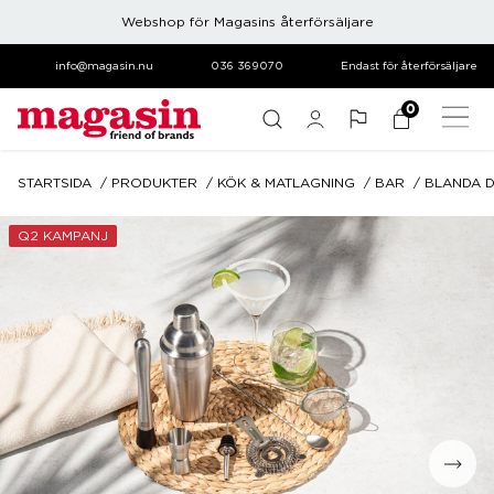
Webshop för Magasins återförsäljare
info@magasin.nu
036 369070
Endast för återförsäljare
0
STARTSIDA
PRODUKTER
KÖK & MATLAGNING
BAR
BLANDA 
Q2 KAMPANJ