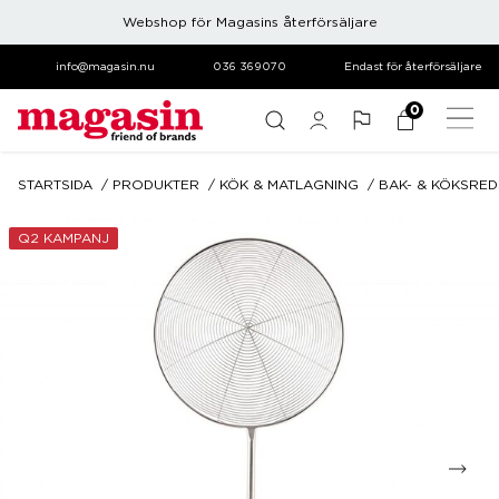
Webshop för Magasins återförsäljare
info@magasin.nu
036 369070
Endast för återförsäljare
0
STARTSIDA
PRODUKTER
KÖK & MATLAGNING
BAK- & KÖKSRE
Q2 KAMPANJ