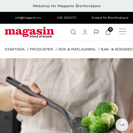
Webshop för Magasins återförsäljare
info@magasin.nu
036 369070
Endast för återförsäljare
0
STARTSIDA
PRODUKTER
KÖK & MATLAGNING
BAK- & KÖKSRE