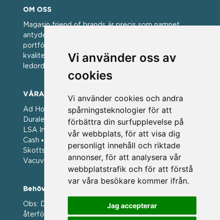
OM OSS
Magasin friend of brands är precis som namnet
antyder; en vän av varumärken. Vi har idag en stor
portfölj med välkända varumärken med hög
Vi använder oss av
kvalitet. För oss har kvalitet alltid varit ett av
ledorden och som styrt vår verksamhet.
cookies
VÅRA VARUMÄRKEN
Vi använder cookies och andra
spårningsteknologier för att
Ad Hoc ▪ Bialetti ▪ Cole & Mason ▪ Caps Me ▪
Duralex ▪ Forged ▪ G3 Ferrari ▪ Ken Hom ▪ Kilner ▪
förbättra din surfupplevelse på
LSA International ▪ Laguiole Style de Vie ▪ Mason
vår webbplats, för att visa dig
Cash ▪ Pintinox ▪ Plate-it ▪ Price and Kengsington ▪
personligt innehåll och riktade
Skottsberg ▪ Scandinavian Home ▪ Style de Vie ▪
annonser, för att analysera vår
Vacuvin ▪ Viners ▪ Zack ▪ Zyliss
webbplatstrafik och för att förstå
var våra besökare kommer ifrån.
Behöver du hjälp att beställa?
Obs: Detta är en webshop enbart för våra
Jag accepterar
återförsäljare.