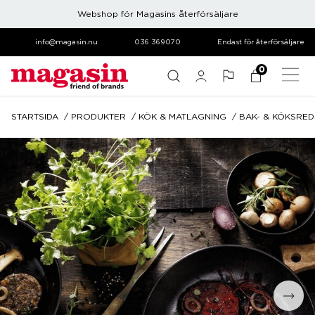
Webshop för Magasins återförsäljare
info@magasin.nu
036 369070
Endast för återförsäljare
0
STARTSIDA
PRODUKTER
KÖK & MATLAGNING
BAK- & KÖKSRE