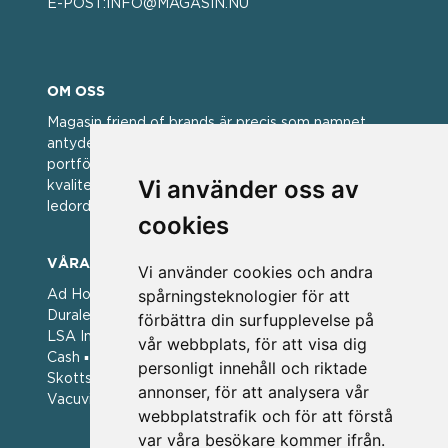
E-POST:
INFO@MAGASIN.NU
OM OSS
Magasin friend of brands är precis som namnet
antyder; en vän av varumärken. Vi har idag en stor
portfölj med välkända varumärken med hög
Vi använder oss av
kvalitet. För oss har kvalitet alltid varit ett av
ledorden och som styrt vår verksamhet.
cookies
VÅRA VARUMÄRKEN
Vi använder cookies och andra
spårningsteknologier för att
Ad Hoc ▪ Bialetti ▪ Cole & Mason ▪ Caps Me ▪
Duralex ▪ Forged ▪ G3 Ferrari ▪ Ken Hom ▪ Kilner ▪
förbättra din surfupplevelse på
LSA International ▪ Laguiole Style de Vie ▪ Mason
vår webbplats, för att visa dig
Cash ▪ Pintinox ▪ Plate-it ▪ Price and Kengsington ▪
personligt innehåll och riktade
Skottsberg ▪ Scandinavian Home ▪ Style de Vie ▪
annonser, för att analysera vår
Vacuvin ▪ Viners ▪ Zack ▪ Zyliss
webbplatstrafik och för att förstå
var våra besökare kommer ifrån.