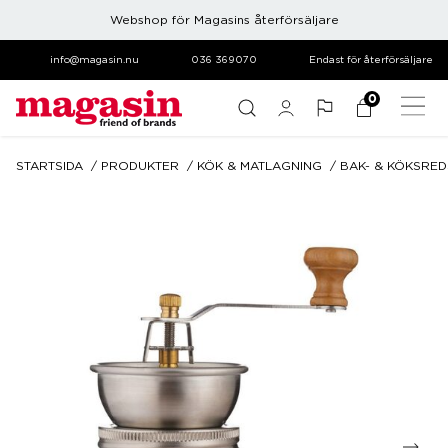
Webshop för Magasins återförsäljare
info@magasin.nu
036 369070
Endast för återförsäljare
0
STARTSIDA
PRODUKTER
KÖK & MATLAGNING
BAK- & KÖKSRE