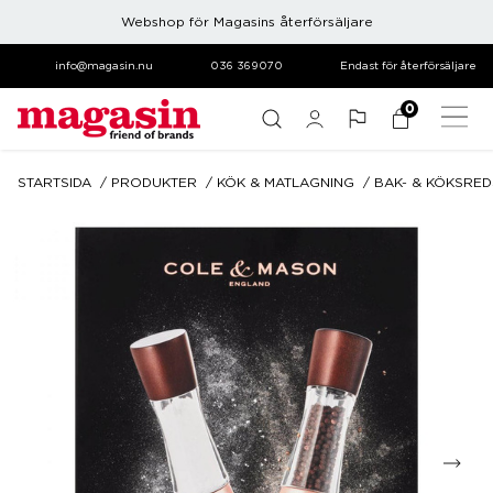
Webshop för Magasins återförsäljare
info@magasin.nu
036 369070
Endast för återförsäljare
0
STARTSIDA
PRODUKTER
KÖK & MATLAGNING
BAK- & KÖKSRE