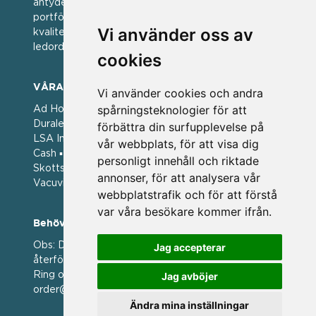
antyder; en vän av varumärken. Vi har idag en stor
portfölj med välkända varumärken med hög
Vi använder oss av
kvalitet. För oss har kvalitet alltid varit ett av
ledorden och som styrt vår verksamhet.
cookies
VÅRA VARUMÄRKEN
Vi använder cookies och andra
spårningsteknologier för att
Ad Hoc ▪ Bialetti ▪ Cole & Mason ▪ Caps Me ▪
Duralex ▪ Forged ▪ G3 Ferrari ▪ Ken Hom ▪ Kilner ▪
förbättra din surfupplevelse på
LSA International ▪ Laguiole Style de Vie ▪ Mason
vår webbplats, för att visa dig
Cash ▪ Pintinox ▪ Plate-it ▪ Price and Kengsington ▪
personligt innehåll och riktade
Skottsberg ▪ Scandinavian Home ▪ Style de Vie ▪
annonser, för att analysera vår
Vacuvin ▪ Viners ▪ Zack ▪ Zyliss
webbplatstrafik och för att förstå
var våra besökare kommer ifrån.
Behöver du hjälp att beställa?
Obs: Detta är en webshop enbart för våra
Jag accepterar
återförsäljare.
Ring oss på 036 369070 eller mejla till oss på
Jag avböjer
order@magasin.nu
Ändra mina inställningar