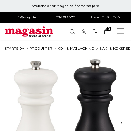
Webshop för Magasins återförsäljare
info@magasin.nu
036 369070
Endast för återförsäljare
0
STARTSIDA
PRODUKTER
KÖK & MATLAGNING
BAK- & KÖKSRE