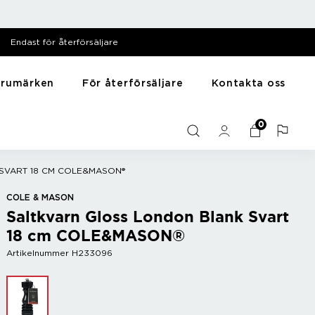
Endast för återförsäljare
arumärken
För återförsäljare
Kontakta oss
särer
Till hemmet
Y - Ö
0
Mediabank
me
Presentartiklar
Zack
Filmer
Husdjursartiklar
Zyliss
SVART 18 CM COLE&MASON®
Bilder
Träning
Diska & tvätta
COLE & MASON
Saltkvarn Gloss London Blank Svart
Sortera
18 cm COLE&MASON®
Artikelnummer H233096
r
Bar
Vintillbehör