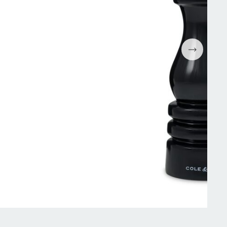
Espressomaskiner
Wokpannor
Kaffepressar
Ugnsformar
Kaffekvarn
Bakformar
g
Kaffe
Grytor
Mjölkskummare
Reservdelar