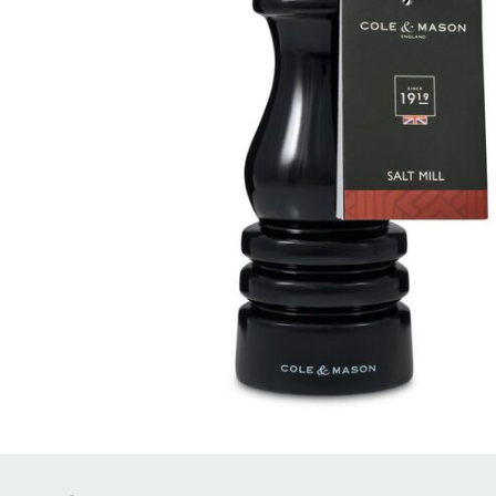
Brödrostar
Bakredskap
Elvispar
Knivar
Vattenkokare
Skärbrädor
Köksassistent
Förvaring & konserverin
Stavmixer
Salt- & Pepparkvarnar
Reservdelar
Riva, skala & dela
Vinkyl
Kökstextilier
Slevar & spadar
Timer & termometrar
VISA ALLA