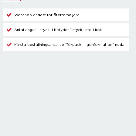
Champagnetillbehör
Kylare
Webshop endast för återförsäljare
Blanda drinkar
Övrigt
Antal anges i styck. 1 betyder 1 styck, inte 1 kolli.
Minsta beställningsantal se "förpackningsinformation" nedan