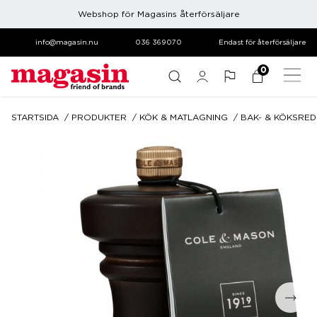
Webshop för Magasins återförsäljare
info@magasin.nu
036 369070
Endast för återförsäljare
0
STARTSIDA
PRODUKTER
KÖK & MATLAGNING
BAK- & KÖKSRE