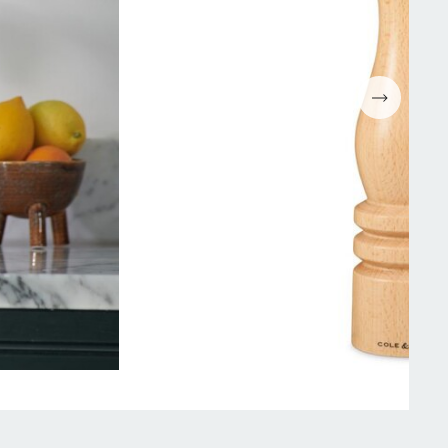
Espressomaskiner
Wokpannor
Kaffepressar
Ugnsformar
Kaffekvarn
Bakformar
g
Kaffe
Grytor
Mjölkskummare
Reservdelar