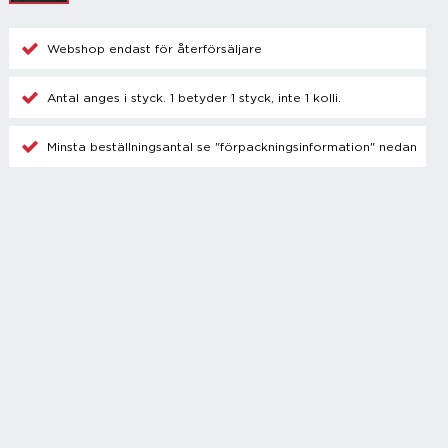
Champagnetillbehör
Kylare
Webshop endast för återförsäljare
Blanda drinkar
Övrigt
Antal anges i styck. 1 betyder 1 styck, inte 1 kolli.
Minsta beställningsantal se "förpackningsinformation" nedan