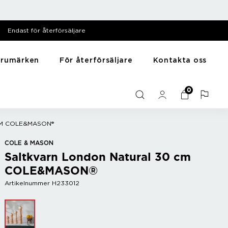
Endast för återförsäljare
arumärken
För återförsäljare
Kontakta oss
särer
Till hemmet
Y - Ö
0
Mediabank
me
Presentartiklar
Zack
Filmer
Husdjursartiklar
Zyliss
CM COLE&MASON®
Bilder
Träning
Diska & tvätta
COLE & MASON
Saltkvarn London Natural 30 cm
Sortera
COLE&MASON®
Artikelnummer H233012
r
Bar
Vintillbehör