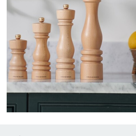
Brödrostar
Bakredskap
Elvispar
Knivar
Vattenkokare
Skärbrädor
Köksassistent
Förvaring & konserverin
Stavmixer
Salt- & Pepparkvarnar
Reservdelar
Riva, skala & dela
Vinkyl
Kökstextilier
Slevar & spadar
Timer & termometrar
VISA ALLA