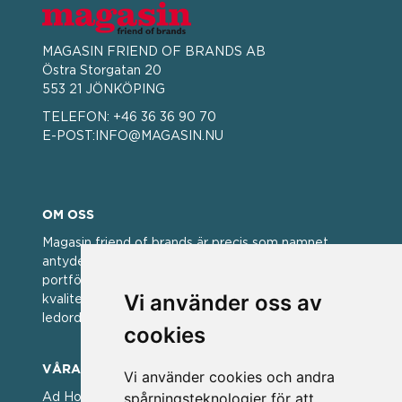
MAGASIN FRIEND OF BRANDS AB
Östra Storgatan 20
553 21 JÖNKÖPING
TELEFON:
+46 36 36 90 70
E-POST:
INFO@MAGASIN.NU
OM OSS
Magasin friend of brands är precis som namnet
antyder; en vän av varumärken. Vi har idag en stor
portfölj med välkända varumärken med hög
Vi använder oss av
kvalitet. För oss har kvalitet alltid varit ett av
ledorden och som styrt vår verksamhet.
cookies
VÅRA VARUMÄRKEN
Vi använder cookies och andra
spårningsteknologier för att
Ad Hoc ▪ Bialetti ▪ Cole & Mason ▪ Caps Me ▪