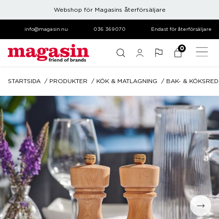
Webshop för Magasins återförsäljare
info@magasin.nu
036 369070
Endast för återförsäljare
0
STARTSIDA
PRODUKTER
KÖK & MATLAGNING
BAK- & KÖKSRE