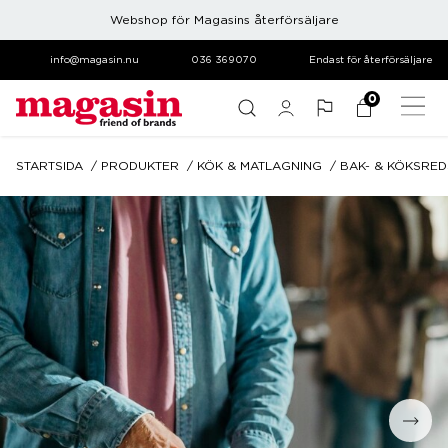
Webshop för Magasins återförsäljare
info@magasin.nu
036 369070
Endast för återförsäljare
0
STARTSIDA
PRODUKTER
KÖK & MATLAGNING
BAK- & KÖKSRE