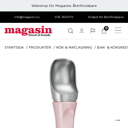
Webshop för Magasins återförsäljare
info@magasin.nu
036 369070
Endast för återförsäljare
0
STARTSIDA
PRODUKTER
KÖK & MATLAGNING
BAK- & KÖKSRE