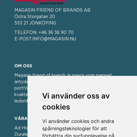
MAGASIN FRIEND OF BRANDS AB
Östra Storgatan 20
553 21 JÖNKÖPING
TELEFON:
+46 36 36 90 70
E-POST:
INFO@MAGASIN.NU
OM OSS
Magasin friend of brands är precis som namnet
antyder; en vän av varumärken. Vi har idag en stor
portfölj med välkända varumärken med hög
Vi använder oss av
kvalitet. För oss har kvalitet alltid varit ett av
ledorden och som styrt vår verksamhet.
cookies
VÅRA VARUMÄRKEN
Vi använder cookies och andra
spårningsteknologier för att
Ad Hoc ▪ Bialetti ▪ Cole & Mason ▪ Caps Me ▪
Duralex ▪ Forged ▪ G3 Ferrari ▪ Ken Hom ▪ Kilner ▪
förbättra din surfupplevelse på