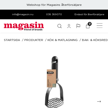
Webshop för Magasins återförsäljare
info@magasin.nu
036 369070
Endast för återförsäljare
0
STARTSIDA
PRODUKTER
KÖK & MATLAGNING
BAK- & KÖKSRE