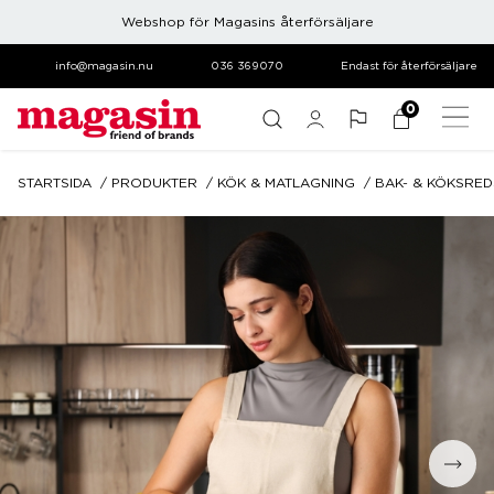
Webshop för Magasins återförsäljare
info@magasin.nu
036 369070
Endast för återförsäljare
0
STARTSIDA
PRODUKTER
KÖK & MATLAGNING
BAK- & KÖKSRE