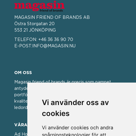
MAGASIN FRIEND OF BRANDS AB
Östra Storgatan 20
553 21 JÖNKÖPING
TELEFON:
+46 36 36 90 70
E-POST:
INFO@MAGASIN.NU
OM OSS
Magasin friend of brands är precis som namnet
antyder; en vän av varumärken. Vi har idag en stor
portfölj med välkända varumärken med hög
Vi använder oss av
kvalitet. För oss har kvalitet alltid varit ett av
ledorden och som styrt vår verksamhet.
cookies
VÅRA VARUMÄRKEN
Vi använder cookies och andra
spårningsteknologier för att
Ad Hoc ▪ Bialetti ▪ Cole & Mason ▪ Caps Me ▪