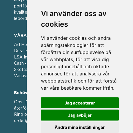
antyder; en vän av varumärken. Vi har idag en stor
portfölj med välkända varumärken med hög
Vi använder oss av
kvalitet. För oss har kvalitet alltid varit ett av
ledorden och som styrt vår verksamhet.
cookies
VÅRA VARUMÄRKEN
Vi använder cookies och andra
spårningsteknologier för att
Ad Hoc ▪ Bialetti ▪ Cole & Mason ▪ Caps Me ▪
Duralex ▪ Forged ▪ G3 Ferrari ▪ Ken Hom ▪ Kilner ▪
förbättra din surfupplevelse på
LSA International ▪ Laguiole Style de Vie ▪ Mason
vår webbplats, för att visa dig
Cash ▪ Pintinox ▪ Plate-it ▪ Price and Kengsington ▪
personligt innehåll och riktade
Skottsberg ▪ Scandinavian Home ▪ Style de Vie ▪
annonser, för att analysera vår
Vacuvin ▪ Viners ▪ Zack ▪ Zyliss
webbplatstrafik och för att förstå
var våra besökare kommer ifrån.
Behöver du hjälp att beställa?
Obs: Detta är en webshop enbart för våra
Jag accepterar
återförsäljare.
Ring oss på 036 369070 eller mejla till oss på
Jag avböjer
order@magasin.nu
Ändra mina inställningar