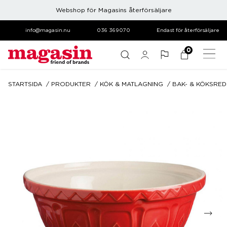
Webshop för Magasins återförsäljare
info@magasin.nu
036 369070
Endast för återförsäljare
0
STARTSIDA
PRODUKTER
KÖK & MATLAGNING
BAK- & KÖKSRE