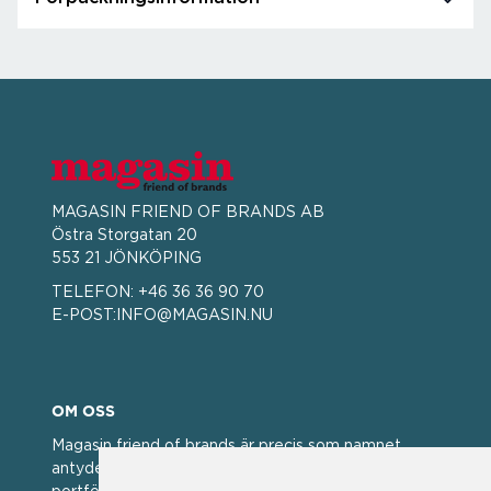
MAGASIN FRIEND OF BRANDS AB
Östra Storgatan 20
553 21 JÖNKÖPING
TELEFON:
+46 36 36 90 70
E-POST:
INFO@MAGASIN.NU
OM OSS
Magasin friend of brands är precis som namnet
antyder; en vän av varumärken. Vi har idag en stor