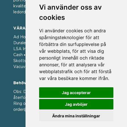
portfölj med välkända varumärken med hög
Vi använder oss av
kvalitet. För oss har kvalitet alltid varit ett av
ledorden och som styrt vår verksamhet.
cookies
VÅRA VARUMÄRKEN
Vi använder cookies och andra
spårningsteknologier för att
Ad Hoc ▪ Bialetti ▪ Cole & Mason ▪ Caps Me ▪
Duralex ▪ Forged ▪ G3 Ferrari ▪ Ken Hom ▪ Kilner ▪
förbättra din surfupplevelse på
LSA International ▪ Laguiole Style de Vie ▪ Mason
vår webbplats, för att visa dig
Cash ▪ Pintinox ▪ Plate-it ▪ Price and Kengsington ▪
personligt innehåll och riktade
Skottsberg ▪ Scandinavian Home ▪ Style de Vie ▪
annonser, för att analysera vår
Vacuvin ▪ Viners ▪ Zack ▪ Zyliss
webbplatstrafik och för att förstå
var våra besökare kommer ifrån.
Behöver du hjälp att beställa?
Obs: Detta är en webshop enbart för våra
Jag accepterar
återförsäljare.
Ring oss på 036 369070 eller mejla till oss på
Jag avböjer
order@magasin.nu
Ändra mina inställningar