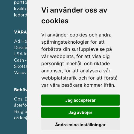
portfölj med välkända varumärken med hög
Vi använder oss av
kvalitet. För oss har kvalitet alltid varit ett av
ledorden och som styrt vår verksamhet.
cookies
VÅRA VARUMÄRKEN
Vi använder cookies och andra
spårningsteknologier för att
Ad Hoc ▪ Bialetti ▪ Cole & Mason ▪ Caps Me ▪
Duralex ▪ Forged ▪ G3 Ferrari ▪ Ken Hom ▪ Kilner ▪
förbättra din surfupplevelse på
LSA International ▪ Laguiole Style de Vie ▪ Mason
vår webbplats, för att visa dig
Cash ▪ Pintinox ▪ Plate-it ▪ Price and Kengsington ▪
personligt innehåll och riktade
Skottsberg ▪ Scandinavian Home ▪ Style de Vie ▪
annonser, för att analysera vår
Vacuvin ▪ Viners ▪ Zack ▪ Zyliss
webbplatstrafik och för att förstå
var våra besökare kommer ifrån.
Behöver du hjälp att beställa?
Obs: Detta är en webshop enbart för våra
Jag accepterar
återförsäljare.
Ring oss på 036 369070 eller mejla till oss på
Jag avböjer
order@magasin.nu
Ändra mina inställningar