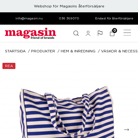
Webshop för Magasins återförsäljare
info@magasin.nu
036 369070
Endast för återförsäljare
0
STARTSIDA
PRODUKTER
HEM & INREDNING
VÄSKOR & NECES
REA