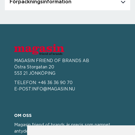
Förpackningsinformation
MAGASIN FRIEND OF BRANDS AB
Östra Storgatan 20
553 21 JÖNKÖPING
TELEFON:
+46 36 36 90 70
E-POST:
INFO@MAGASIN.NU
OM OSS
Magasin friend of brands är precis som namnet
antyder; en vän av varumärken. Vi har idag en stor