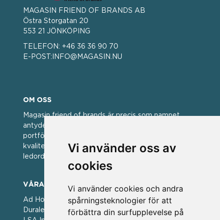
MAGASIN FRIEND OF BRANDS AB
Östra Storgatan 20
553 21 JÖNKÖPING
TELEFON:
+46 36 36 90 70
E-POST:
INFO@MAGASIN.NU
OM OSS
Magasin friend of brands är precis som namnet
antyder; en vän av varumärken. Vi har idag en stor
portfölj med välkända varumärken med hög
Vi använder oss av
kvalitet. För oss har kvalitet alltid varit ett av
ledorden och som styrt vår verksamhet.
cookies
VÅRA VARUMÄRKEN
Vi använder cookies och andra
spårningsteknologier för att
Ad Hoc ▪ Bialetti ▪ Cole & Mason ▪ Caps Me ▪
Duralex ▪ Forged ▪ G3 Ferrari ▪ Ken Hom ▪ Kilner ▪
förbättra din surfupplevelse på