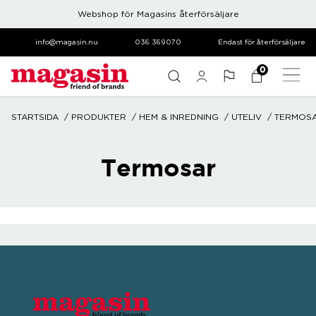
Webshop för Magasins återförsäljare
info@magasin.nu
036 369070
Endast för återförsäljare
0
STARTSIDA
PRODUKTER
HEM & INREDNING
UTELIV
TERMOS
Termosar