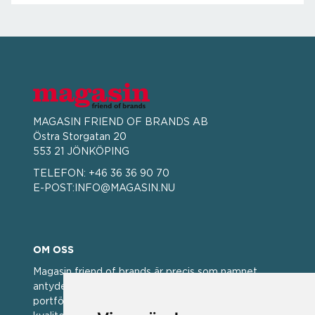
MAGASIN FRIEND OF BRANDS AB
Östra Storgatan 20
553 21 JÖNKÖPING
TELEFON:
+46 36 36 90 70
E-POST:
INFO@MAGASIN.NU
OM OSS
Magasin friend of brands är precis som namnet
antyder; en vän av varumärken. Vi har idag en stor
portfölj med välkända varumärken med hög