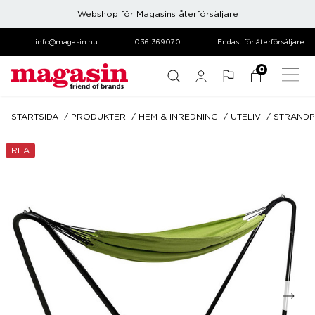
Webshop för Magasins återförsäljare
info@magasin.nu
036 369070
Endast för återförsäljare
0
STARTSIDA
PRODUKTER
HEM & INREDNING
UTELIV
STRAND
REA