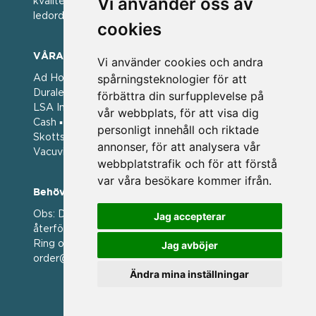
Vi använder oss av
kvalitet. För oss har kvalitet alltid varit ett av
ledorden och som styrt vår verksamhet.
cookies
VÅRA VARUMÄRKEN
Vi använder cookies och andra
spårningsteknologier för att
Ad Hoc ▪ Bialetti ▪ Cole & Mason ▪ Caps Me ▪
Duralex ▪ Forged ▪ G3 Ferrari ▪ Ken Hom ▪ Kilner ▪
förbättra din surfupplevelse på
LSA International ▪ Laguiole Style de Vie ▪ Mason
vår webbplats, för att visa dig
Cash ▪ Pintinox ▪ Plate-it ▪ Price and Kengsington ▪
personligt innehåll och riktade
Skottsberg ▪ Scandinavian Home ▪ Style de Vie ▪
annonser, för att analysera vår
Vacuvin ▪ Viners ▪ Zack ▪ Zyliss
webbplatstrafik och för att förstå
var våra besökare kommer ifrån.
Behöver du hjälp att beställa?
Obs: Detta är en webshop enbart för våra
Jag accepterar
återförsäljare.
Ring oss på 036 369070 eller mejla till oss på
Jag avböjer
order@magasin.nu
Ändra mina inställningar