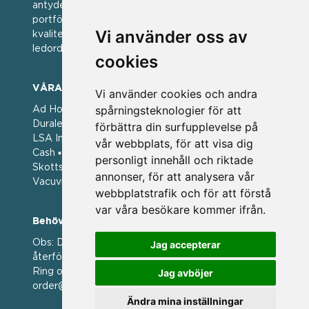
antyder; en vän av varumärken. Vi har idag en stor
portfölj med välkända varumärken med hög
Vi använder oss av
kvalitet. För oss har kvalitet alltid varit ett av
ledorden och som styrt vår verksamhet.
cookies
VÅRA VARUMÄRKEN
Vi använder cookies och andra
spårningsteknologier för att
Ad Hoc ▪ Bialetti ▪ Cole & Mason ▪ Caps Me ▪
Duralex ▪ Forged ▪ G3 Ferrari ▪ Ken Hom ▪ Kilner ▪
förbättra din surfupplevelse på
LSA International ▪ Laguiole Style de Vie ▪ Mason
vår webbplats, för att visa dig
Cash ▪ Pintinox ▪ Plate-it ▪ Price and Kengsington ▪
personligt innehåll och riktade
Skottsberg ▪ Scandinavian Home ▪ Style de Vie ▪
annonser, för att analysera vår
Vacuvin ▪ Viners ▪ Zack ▪ Zyliss
webbplatstrafik och för att förstå
var våra besökare kommer ifrån.
Behöver du hjälp att beställa?
Obs: Detta är en webshop enbart för våra
Jag accepterar
återförsäljare.
Ring oss på 036 369070 eller mejla till oss på
Jag avböjer
order@magasin.nu
Ändra mina inställningar