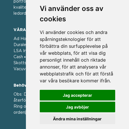
portfölj med välkända varumärken med hög
Vi använder oss av
kvalitet. För oss har kvalitet alltid varit ett av
ledorden och som styrt vår verksamhet.
cookies
VÅRA VARUMÄRKEN
Vi använder cookies och andra
spårningsteknologier för att
Ad Hoc ▪ Bialetti ▪ Cole & Mason ▪ Caps Me ▪
Duralex ▪ Forged ▪ G3 Ferrari ▪ Ken Hom ▪ Kilner ▪
förbättra din surfupplevelse på
LSA International ▪ Laguiole Style de Vie ▪ Mason
vår webbplats, för att visa dig
Cash ▪ Pintinox ▪ Plate-it ▪ Price and Kengsington ▪
personligt innehåll och riktade
Skottsberg ▪ Scandinavian Home ▪ Style de Vie ▪
annonser, för att analysera vår
Vacuvin ▪ Viners ▪ Zack ▪ Zyliss
webbplatstrafik och för att förstå
var våra besökare kommer ifrån.
Behöver du hjälp att beställa?
Obs: Detta är en webshop enbart för våra
Jag accepterar
återförsäljare.
Ring oss på 036 369070 eller mejla till oss på
Jag avböjer
order@magasin.nu
Ändra mina inställningar