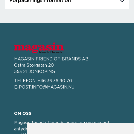
Förpackningsinformation
MAGASIN FRIEND OF BRANDS AB
Östra Storgatan 20
553 21 JÖNKÖPING
TELEFON:
+46 36 36 90 70
E-POST:
INFO@MAGASIN.NU
OM OSS
Magasin friend of brands är precis som namnet
antyder; en vän av varumärken. Vi har idag en stor