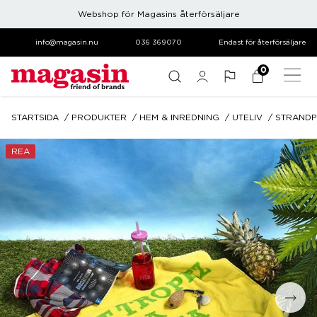
Webshop för Magasins återförsäljare
info@magasin.nu
036 369070
Endast för återförsäljare
0
STARTSIDA
PRODUKTER
HEM & INREDNING
UTELIV
STRAND
REA