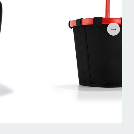
Espressomaskiner
Wokpannor
Kaffepressar
Ugnsformar
Kaffekvarn
Bakformar
g
Kaffe
Grytor
Mjölkskummare
Reservdelar