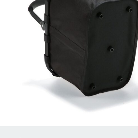
Brödrostar
Bakredskap
Elvispar
Knivar
Vattenkokare
Skärbrädor
Köksassistent
Förvaring & konserverin
Stavmixer
Salt- & Pepparkvarnar
Reservdelar
Riva, skala & dela
Vinkyl
Kökstextilier
Slevar & spadar
Timer & termometrar
VISA ALLA