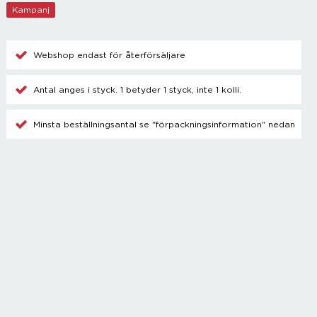
Champagnetillbehör
Kampanj
Kylare
Blanda drinkar
Övrigt
Webshop endast för återförsäljare
Antal anges i styck. 1 betyder 1 styck, inte 1 kolli.
Minsta beställningsantal se "förpackningsinformation" nedan