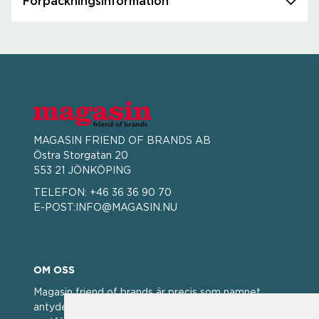
Förpackningsinformation
MAGASIN FRIEND OF BRANDS AB
Östra Storgatan 20
553 21 JÖNKÖPING
TELEFON:
+46 36 36 90 70
E-POST:
INFO@MAGASIN.NU
OM OSS
Magasin friend of brands är precis som namnet
antyder; en vän av varumärken. Vi har idag en stor