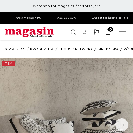
Webshop för Magasins återförsäljare
info@magasin.nu
036 369070
Endast för återförsäljare
0
STARTSIDA
PRODUKTER
HEM & INREDNING
INREDNING
MÖB
REA