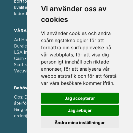
portfölj med välkända varumärken med hög
Vi använder oss av
kvalitet. För oss har kvalitet alltid varit ett av
ledorden och som styrt vår verksamhet.
cookies
VÅRA VARUMÄRKEN
Vi använder cookies och andra
spårningsteknologier för att
Ad Hoc ▪ Bialetti ▪ Cole & Mason ▪ Caps Me ▪
Duralex ▪ Forged ▪ G3 Ferrari ▪ Ken Hom ▪ Kilner ▪
förbättra din surfupplevelse på
LSA International ▪ Laguiole Style de Vie ▪ Mason
vår webbplats, för att visa dig
Cash ▪ Pintinox ▪ Plate-it ▪ Price and Kengsington ▪
personligt innehåll och riktade
Skottsberg ▪ Scandinavian Home ▪ Style de Vie ▪
annonser, för att analysera vår
Vacuvin ▪ Viners ▪ Zack ▪ Zyliss
webbplatstrafik och för att förstå
var våra besökare kommer ifrån.
Behöver du hjälp att beställa?
Obs: Detta är en webshop enbart för våra
Jag accepterar
återförsäljare.
Ring oss på 036 369070 eller mejla till oss på
Jag avböjer
order@magasin.nu
Ändra mina inställningar