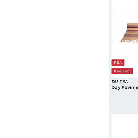
REA
Kampanj
365 REA
Day Pavime