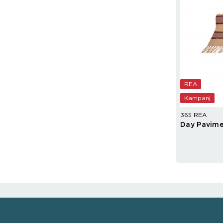
REA
Kampanj
365 REA
Day Pavime