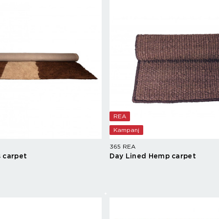
Espressomaskiner
Wokpannor
Kaffepressar
Ugnsformar
Kaffekvarn
Bakformar
g
Kaffe
Grytor
Mjölkskummare
Reservdelar
REA
Kampanj
365 REA
 carpet
Day Lined Hemp carpet