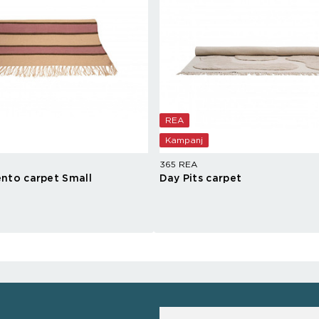
REA
Kampanj
365 REA
nto carpet Small
Day Pits carpet