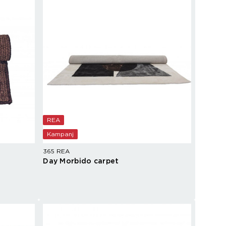
Champagnetillbehör
Kylare
Blanda drinkar
Övrigt
REA
Kampanj
365 REA
Day Morbido carpet