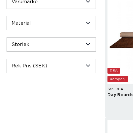
Brödrostar
Bakredskap
Varumärke
Elvispar
Knivar
Vattenkokare
Skärbrädor
Köksassistent
Förvaring & konserverin
Material
Stavmixer
Salt- & Pepparkvarnar
Reservdelar
Riva, skala & dela
Vinkyl
Kökstextilier
Storlek
Slevar & spadar
Timer & termometrar
Rek Pris (SEK)
VISA ALLA
REA
Kampanj
365 REA
Day Boards