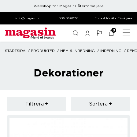
Webshop för Magasins återförsäljare
info@magasin.nu
036 369070
Endast för återförsäljare
0
STARTSIDA
PRODUKTER
HEM & INREDNING
INREDNING
DEKO
Dekorationer
Filtrera
Sortera