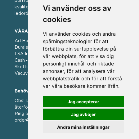
portfölj med välkända varumärken med hög
Vi använder oss av
kvalitet. För oss har kvalitet alltid varit ett av
ledorden och som styrt vår verksamhet.
cookies
VÅRA VARUMÄRKEN
Vi använder cookies och andra
spårningsteknologier för att
Ad Hoc ▪ Bialetti ▪ Cole & Mason ▪ Caps Me ▪
Duralex ▪ Forged ▪ G3 Ferrari ▪ Ken Hom ▪ Kilner ▪
förbättra din surfupplevelse på
LSA International ▪ Laguiole Style de Vie ▪ Mason
vår webbplats, för att visa dig
Cash ▪ Pintinox ▪ Plate-it ▪ Price and Kengsington ▪
personligt innehåll och riktade
Skottsberg ▪ Scandinavian Home ▪ Style de Vie ▪
annonser, för att analysera vår
Vacuvin ▪ Viners ▪ Zack ▪ Zyliss
webbplatstrafik och för att förstå
var våra besökare kommer ifrån.
Behöver du hjälp att beställa?
Obs: Detta är en webshop enbart för våra
Jag accepterar
återförsäljare.
Ring oss på 036 369070 eller mejla till oss på
Jag avböjer
order@magasin.nu
Ändra mina inställningar