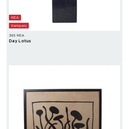
REA
Kampanj
365 REA
Day Lotus