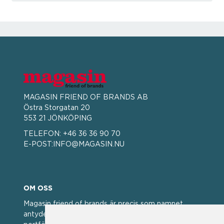
MAGASIN FRIEND OF BRANDS AB
Östra Storgatan 20
553 21 JÖNKÖPING
TELEFON:
+46 36 36 90 70
E-POST:
INFO@MAGASIN.NU
OM OSS
Magasin friend of brands är precis som namnet
antyder; en vän av varumärken. Vi har idag en stor