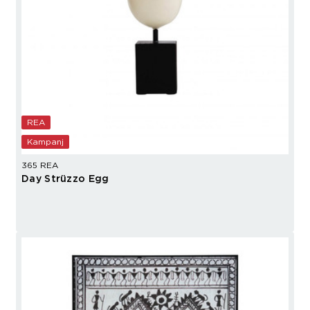
REA
Kampanj
365 REA
Day Strüzzo Egg