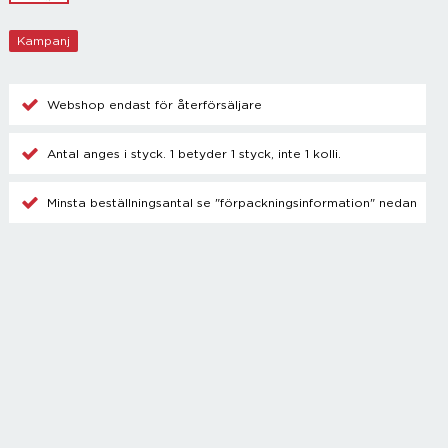
Champagnetillbehör
Kylare
Kampanj
Blanda drinkar
Övrigt
Webshop endast för återförsäljare
Antal anges i styck. 1 betyder 1 styck, inte 1 kolli.
Minsta beställningsantal se "förpackningsinformation" nedan