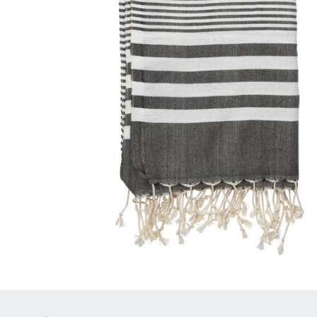
Brödrostar
Bakredskap
Elvispar
Knivar
Vattenkokare
Skärbrädor
Köksassistent
Förvaring & konserverin
Stavmixer
Salt- & Pepparkvarnar
Reservdelar
Riva, skala & dela
Vinkyl
Kökstextilier
Slevar & spadar
Timer & termometrar
VISA ALLA