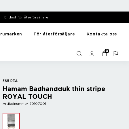
Endast för återförsäljare
arumärken
För återförsäljare
Kontakta oss
särer
Till hemmet
Y - Ö
0
Mediabank
me
Presentartiklar
Zack
Filmer
Husdjursartiklar
Zyliss
Bilder
Träning
Diska & tvätta
365 REA
Hamam Badhandduk thin stripe
Sortera
ROYAL TOUCH
Artikelnummer 70107001
r
Bar
Vintillbehör