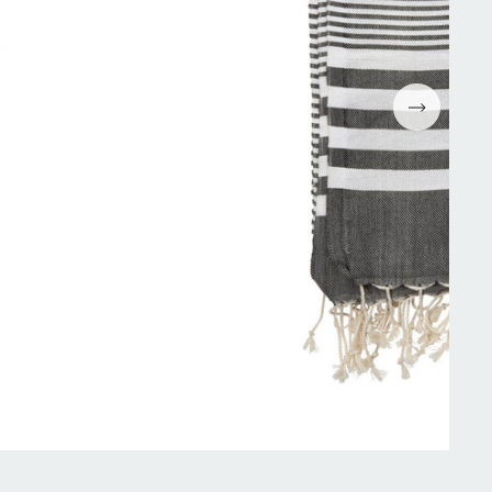
Espressomaskiner
Wokpannor
Kaffepressar
Ugnsformar
Kaffekvarn
Bakformar
g
Kaffe
Grytor
Mjölkskummare
Reservdelar