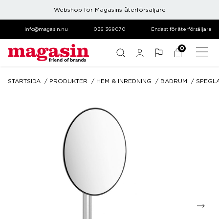
Webshop för Magasins återförsäljare
info@magasin.nu
036 369070
Endast för återförsäljare
0
STARTSIDA
PRODUKTER
HEM & INREDNING
BADRUM
SPEGL