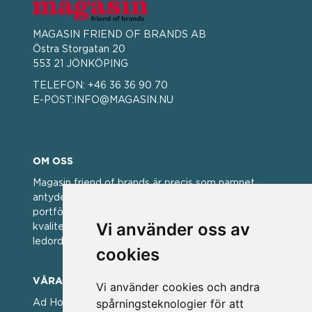
MAGASIN FRIEND OF BRANDS AB
Östra Storgatan 20
553 21 JÖNKÖPING
TELEFON:
+46 36 36 90 70
E-POST:
INFO@MAGASIN.NU
OM OSS
Magasin friend of brands är precis som namnet
antyder; en vän av varumärken. Vi har idag en stor
portfölj med välkända varumärken med hög
Vi använder oss av
kvalitet. För oss har kvalitet alltid varit ett av
ledorden och som styrt vår verksamhet.
cookies
VÅRA VARUMÄRKEN
Vi använder cookies och andra
spårningsteknologier för att
Ad Hoc ▪ Bialetti ▪ Cole & Mason ▪ Caps Me ▪