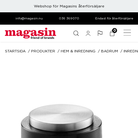
Webshop för Magasins återförsäljare
info@magasin.nu
036 369070
Endast för återförsäljare
0
STARTSIDA
PRODUKTER
HEM & INREDNING
BADRUM
INREDN