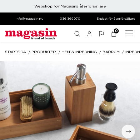
Webshop för Magasins återförsäljare
info@magasin.nu
036 369070
Endast för återförsäljare
0
STARTSIDA
PRODUKTER
HEM & INREDNING
BADRUM
INREDN