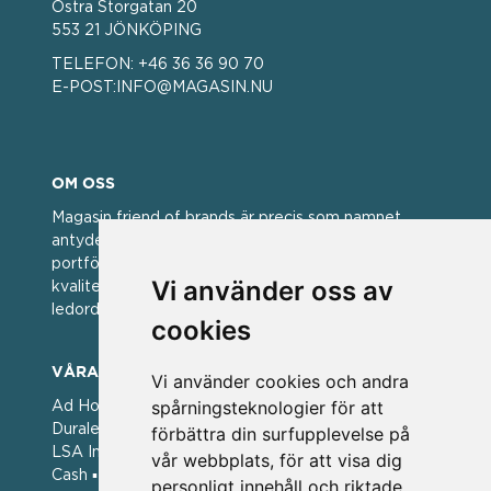
Östra Storgatan 20
553 21 JÖNKÖPING
TELEFON:
+46 36 36 90 70
E-POST:
INFO@MAGASIN.NU
OM OSS
Magasin friend of brands är precis som namnet
antyder; en vän av varumärken. Vi har idag en stor
portfölj med välkända varumärken med hög
Vi använder oss av
kvalitet. För oss har kvalitet alltid varit ett av
ledorden och som styrt vår verksamhet.
cookies
VÅRA VARUMÄRKEN
Vi använder cookies och andra
spårningsteknologier för att
Ad Hoc ▪ Bialetti ▪ Cole & Mason ▪ Caps Me ▪
Duralex ▪ Forged ▪ G3 Ferrari ▪ Ken Hom ▪ Kilner ▪
förbättra din surfupplevelse på
LSA International ▪ Laguiole Style de Vie ▪ Mason
vår webbplats, för att visa dig
Cash ▪ Pintinox ▪ Plate-it ▪ Price and Kengsington ▪
personligt innehåll och riktade